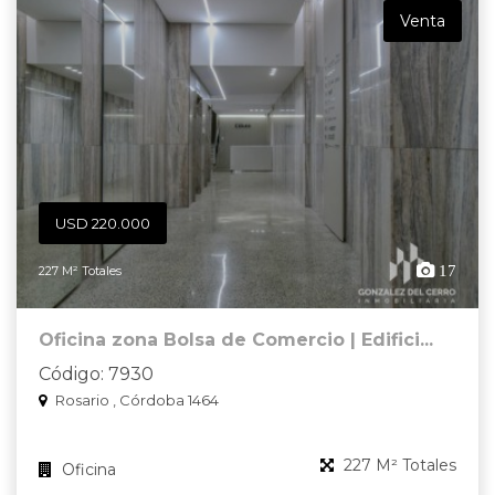
Venta
USD 220.000
17
227 M² Totales
Oficina zona Bolsa de Comercio | Edifici...
Código: 7930
Rosario , Córdoba 1464
227 M² Totales
Oficina