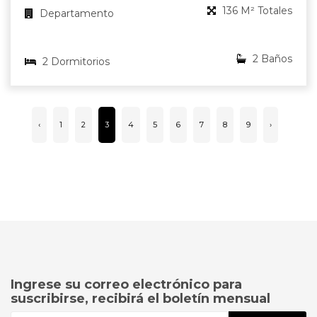
136 M² Totales
Departamento
2 Baños
2 Dormitorios
‹
1
2
3
4
5
6
7
8
9
›
Ingrese su correo electrónico para
suscribirse, recibirá el boletín mensual