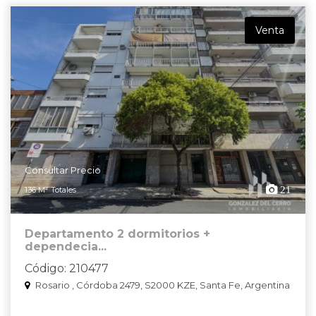
Venta
Consultar Precio
21
136 M² Totales
Departamento 2 dormitorios +
dependecia...
Código: 210477
Rosario , Córdoba 2479, S2000 KZE, Santa Fe, Argentina