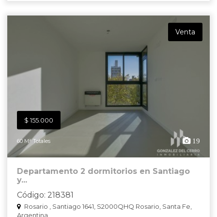
Venta
$ 155.000
19
60 M² Totales
Departamento 2 dormitorios en Santiago
y...
Código: 218381
Rosario , Santiago 1641, S2000QHQ Rosario, Santa Fe,
Argentina