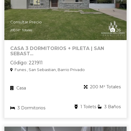
Consultar Precio
26
200 M² Totales
CASA 3 DORMITORIOS + PILETA | SAN
SEBAST...
Código: 221911
Funes , San Sebastian, Barrio Privado
200 M² Totales
Casa
1 Toilets
3 Baños
3 Dormitorios