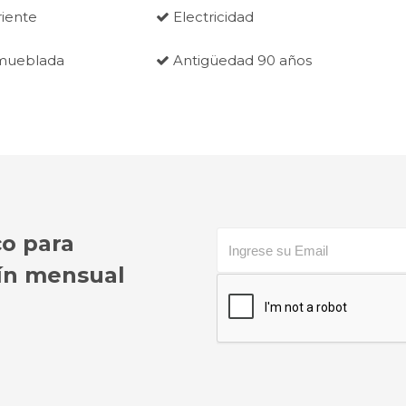
iente
Electricidad
mueblada
Antigüedad 90 años
co para
etín mensual