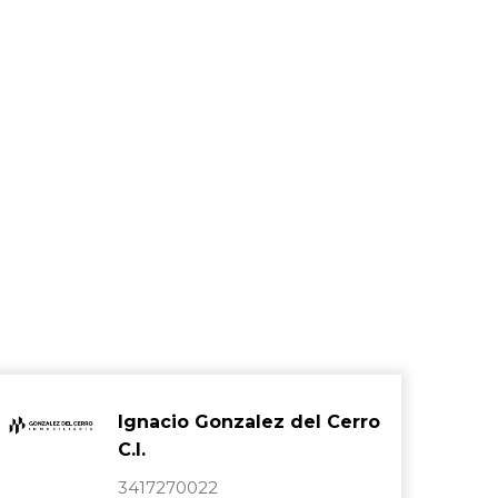
Ignacio Gonzalez del Cerro
C.I.
3417270022