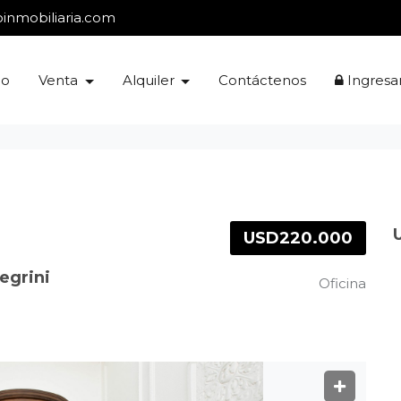
inmobiliaria.com
io
Venta
Alquiler
Contáctenos
Ingresa
USD220.000
legrini
Oficina