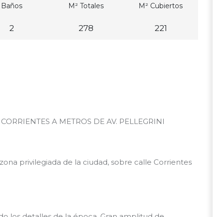
Baños
M² Totales
M² Cubiertos
2
278
221
d
ORRIENTES A METROS DE AV. PELLEGRINI
na privilegiada de la ciudad, sobre calle Corrientes
o los detalles de la época. Gran amplitud de