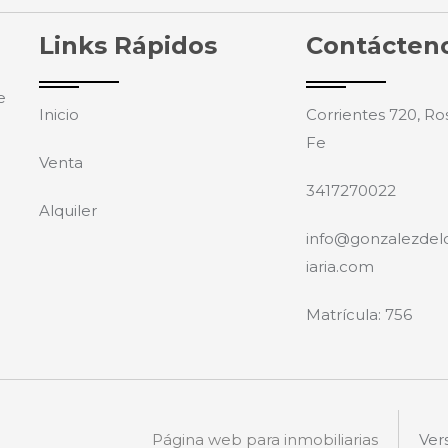
Links Rápidos
Contácten
e
Inicio
Corrientes 720, Ros
Fe
Venta
3417270022
Alquiler
info@gonzalezdel
iaria.com
Matrícula: 756
Página web para inmobiliarias
Ver