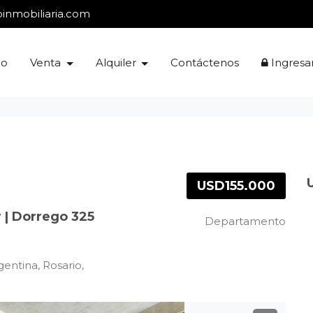
inmobiliaria.com
io
Venta
Alquiler
Contáctenos
Ingresa
USD155.000
 | Dorrego 325
Departamento
entina, Rosario,