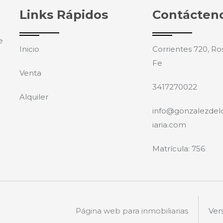
Links Rápidos
Contácten
e
Inicio
Corrientes 720, Ros
Fe
Venta
3417270022
Alquiler
info@gonzalezdel
iaria.com
Matrícula: 756
Página web para inmobiliarias
Ver