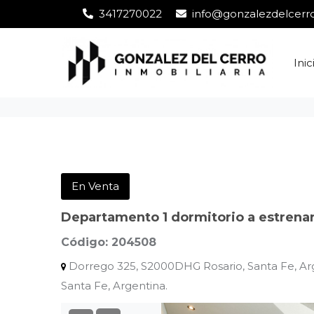
3417270022
info@gonzalezdelcerro
Inic
En Venta
Departamento 1 dormitorio a estrenar
Código: 204508
Dorrego 325, S2000DHG Rosario, Santa Fe, Arg
Santa Fe, Argentina.