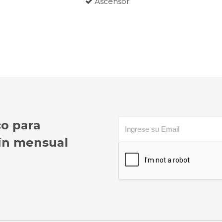
Ascensor
co para
etín mensual