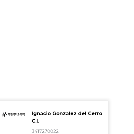
Ignacio Gonzalez del Cerro
C.I.
3417270022